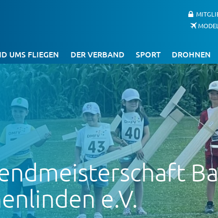
MITGL
MODE
D UMS FLIEGEN
DER VERBAND
SPORT
DROHNEN
gendmeisterschaft B
enlinden e.V.