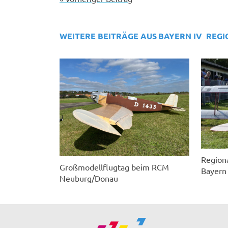
WEITERE BEITRÄGE AUS
BAYERN IV
REGI
Region
Großmodellflugtag beim RCM
Bayern
Neuburg/Donau