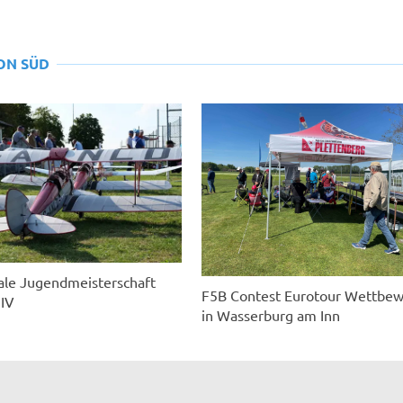
ON SÜD
ale Jugendmeisterschaft
F5B Contest Eurotour Wettbe
 IV
in Wasserburg am Inn