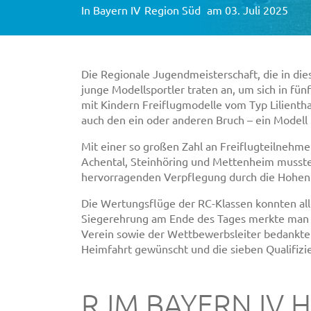
In
Bayern IV
Region Süd
am 03. Juli 2025
Die Regionale Jugendmeisterschaft, die in die
junge Modellsportler traten an, um sich in fü
mit Kindern Freiflugmodelle vom Typ Lilienthal
auch den ein oder anderen Bruch – ein Modell b
Mit einer so großen Zahl an Freiflugteilnehme
Achental, Steinhöring und Mettenheim mussten
hervorragenden Verpflegung durch die Hohenl
Die Wertungsflüge der RC-Klassen konnten alle
Siegerehrung am Ende des Tages merkte man d
Verein sowie der Wettbewerbsleiter bedankten s
Heimfahrt gewünscht und die sieben Qualifizi
RJM BAYERN IV H