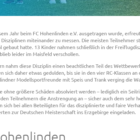
sem Jahr beim FC Hohenlinden e.V. ausgetragen wurde, erfreute
nf Disziplinen miteinander zu messen. Die meisten Teilnehmer 
 gebaut hatte. 13 Kinder nahmen schließlich in der Freiflugdisz
lieb leider im Maisfeld verschollen.
rn nahm diese Disziplin einen beachtlichen Teil des Wettbewerb
 sich daher etwas gedulden, bis sie in den vier RC-Klassen an
indner Modellsportfreunde mit Speis und Trank verging die W
 ohne größere Schäden absolviert werden – lediglich ein Seilr
en Teilnehmern die Anstrengung an – sicher auch dem sehr he
ich bei allen Beteiligten für das disziplinierte und faire Ver
erten zur Deutschen Meisterschaft ins Erzgebirge eingeladen.
ohenlinden