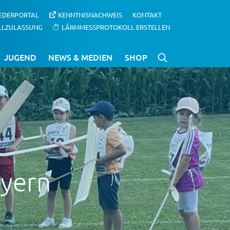
IEDERPORTAL
KENNTNISNACHWEIS
KONTAKT
LLZULASSUNG
LÄRMMESSPROTOKOLL ERSTELLEN
JUGEND
NEWS & MEDIEN
SHOP
ayern