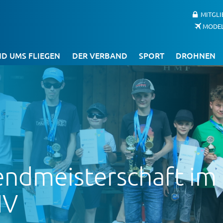
MITGL
MODE
D UMS FLIEGEN
DER VERBAND
SPORT
DROHNEN
endmeisterschaft im
IV