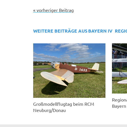
« vorheriger Beitrag
WEITERE BEITRÄGE AUS
BAYERN IV
REGI
Region
Großmodellflugtag beim RCM
Bayern
Neuburg/Donau