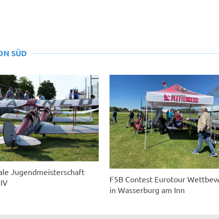
ON SÜD
ale Jugendmeisterschaft
F5B Contest Eurotour Wettbe
 IV
in Wasserburg am Inn