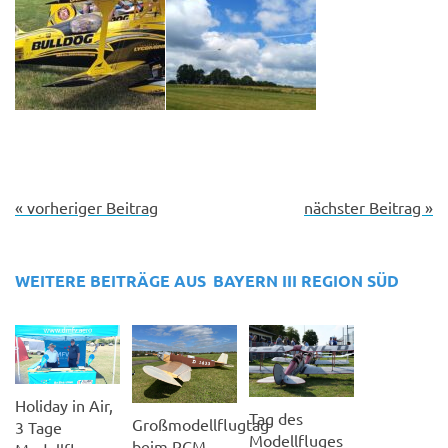
« vorheriger Beitrag
nächster Beitrag »
WEITERE BEITRÄGE AUS
BAYERN III
REGION SÜD
Holiday in Air,
Tag des
Großmodellflugtag
3 Tage
Modellfluges
beim RCM