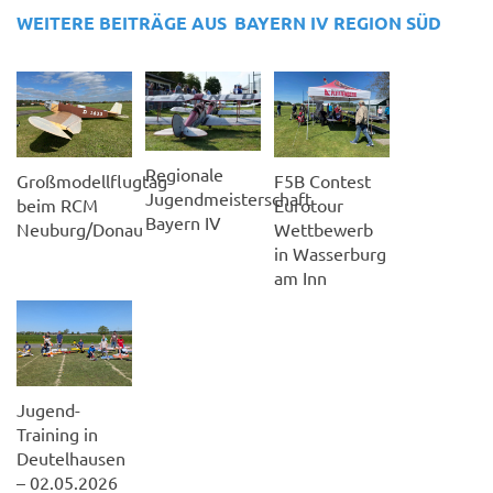
WEITERE BEITRÄGE AUS
BAYERN IV
REGION SÜD
Regionale
Großmodellflugtag
F5B Contest
Jugendmeisterschaft
beim RCM
Eurotour
Bayern IV
Neuburg/Donau
Wettbewerb
in Wasserburg
am Inn
Jugend-
Training in
Deutelhausen
– 02.05.2026