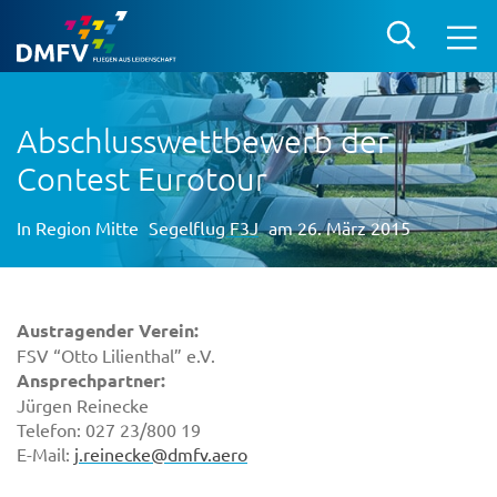
Abschlusswettbewerb der
Contest Eurotour
In
Region Mitte
Segelflug F3J
am 26. März 2015
Austragender Verein:
FSV “Otto Lilienthal” e.V.
Ansprechpartner:
Jürgen Reinecke
Telefon: 027 23/800 19
E-Mail:
j.reinecke@dmfv.aero