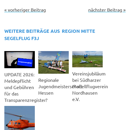
« vorheriger Beitrag
nächster Beitrag »
WEITERE BEITRÄGE AUS
REGION MITTE
SEGELFLUG F3J
Vereinsjubiläum
UPDATE 2026:
Regionale
bei Südharzer
Meldepflicht
Jugendmeisterschaft
Modellflugverein
und Gebühren
Hessen
Nordhausen
für das
e.V.
Transparenzregister?