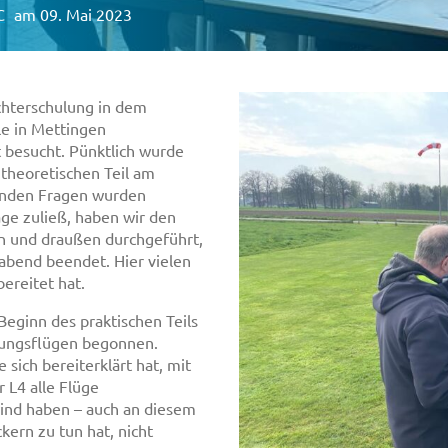
C
am 09. Mai 2023
ichterschulung in dem
e in Mettingen
t besucht. Pünktlich wurde
theoretischen Teil am
nden Fragen wurden
age zuließ, haben wir den
n und draußen durchgeführt,
abend beendet. Hier vielen
ereitet hat.
eginn des praktischen Teils
tungsflügen begonnen.
sich bereiterklärt hat, mit
 L4 alle Flüge
wind haben – auch an diesem
kern zu tun hat, nicht