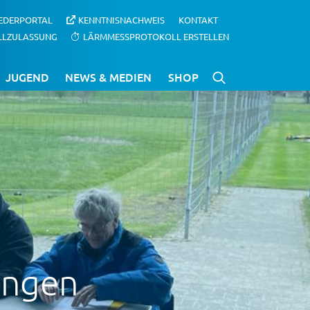
IEDERPORTAL
KENNTNISNACHWEIS
KONTAKT
LLZULASSUNG
LÄRMMESSPROTOKOLL ERSTELLEN
JUGEND
NEWS & MEDIEN
SHOP
ingen