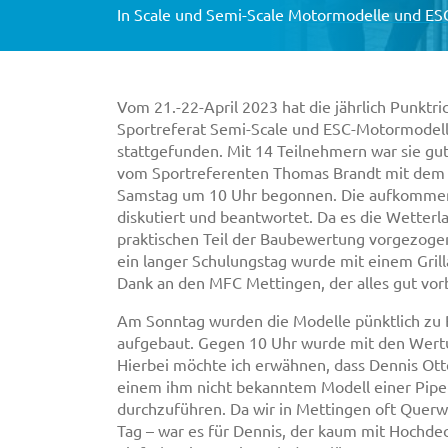
In
Scale und Semi-Scale Motormodelle und ES
Vom 21.-22-April 2023 hat die jährlich Punktr
Sportreferat Semi-Scale und ESC-Motormodell
stattgefunden. Mit 14 Teilnehmern war sie gu
vom Sportreferenten Thomas Brandt mit dem 
Samstag um 10 Uhr begonnen. Die aufkomme
diskutiert und beantwortet. Da es die Wetterl
praktischen Teil der Baubewertung vorgezoge
ein langer Schulungstag wurde mit einem Grill
Dank an den MFC Mettingen, der alles gut vorb
Am Sonntag wurden die Modelle pünktlich zu B
aufgebaut. Gegen 10 Uhr wurde mit den Wer
Hierbei möchte ich erwähnen, dass Dennis Otte 
einem ihm nicht bekanntem Modell einer Piper
durchzuführen. Da wir in Mettingen oft Quer
Tag – war es für Dennis, der kaum mit Hochdec