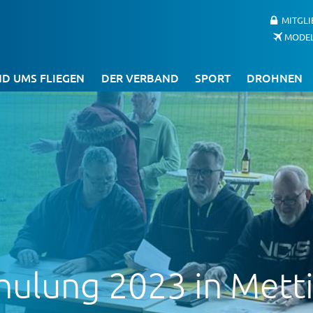
MITGL
MODE
D UMS FLIEGEN
DER VERBAND
SPORT
DROHNEN
hulung 2023 in Mett