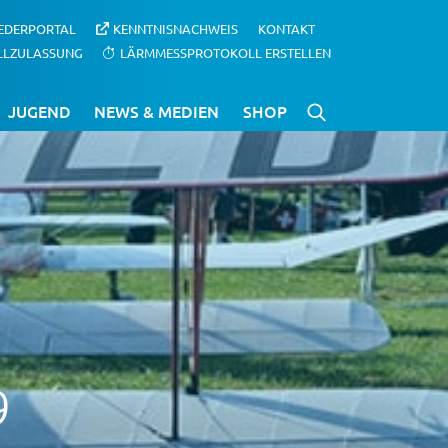
IEDERPORTAL
KENNTNISNACHWEIS
KONTAKT
LLZULASSUNG
LÄRMMESSPROTOKOLL ERSTELLEN
JUGEND
NEWS & MEDIEN
SHOP
9