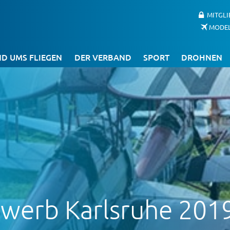
MITGL
MODE
D UMS FLIEGEN
DER VERBAND
SPORT
DROHNEN
ewerb Karlsruhe 201