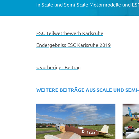
In
Scale und Semi-Scale Motormodelle und ES
ESC Teilwettbewerb Karlsruhe
Endergebniss ESC Karlsruhe 2019
« vorheriger Beitrag
WEITERE BEITRÄGE AUS
SCALE UND SEMI