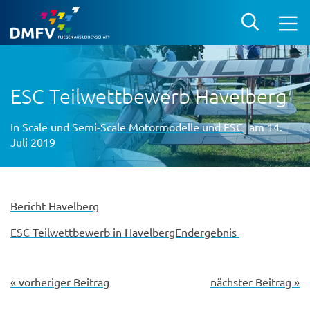
ESC Teilwettbewerb Havelberg
In
Scale und Semi-Scale Motormodelle und ESC
am 14.
Juli 2019
Bericht Havelberg
ESC Teilwettbewerb in HavelbergEndergebnis
« vorheriger Beitrag
nächster Beitrag »