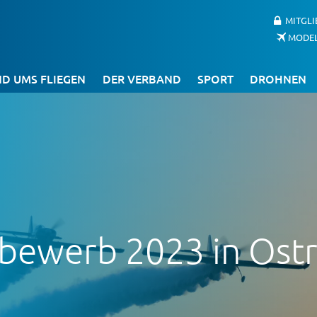
MITGL
MODE
D UMS FLIEGEN
DER VERBAND
SPORT
DROHNEN
tbewerb 2023 in Ost