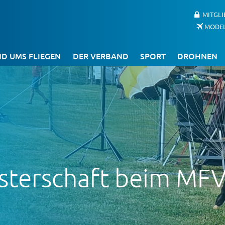
MITGL
MODE
D UMS FLIEGEN
DER VERBAND
SPORT
DROHNEN
isterschaft beim MF