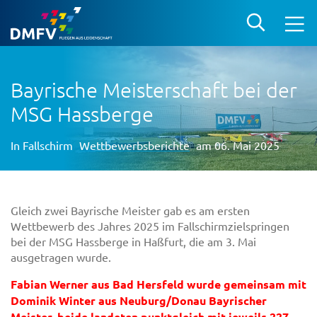
Bayrische Meisterschaft bei der
MSG Hassberge
In
Fallschirm
Wettbewerbsberichte
am 06. Mai 2025
Gleich zwei Bayrische Meister gab es am ersten
Wettbewerb des Jahres 2025 im Fallschirmzielspringen
bei der MSG Hassberge in Haßfurt, die am 3. Mai
ausgetragen wurde.
Fabian Werner aus Bad Hersfeld wurde gemeinsam mit
Dominik Winter aus Neuburg/Donau Bayrischer
Meister, beide landeten punktgleich mit jeweils 227