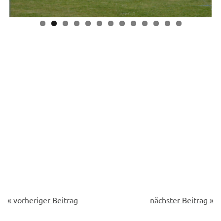
« vorheriger Beitrag
nächster Beitrag »
WEITERE BEITRÄGE AUS
FALLSCHIRM
WETTBEWERBSBERICHTE
Mit Präzision
Sonne, Wind
und
EPT-
und
Nervenstärke