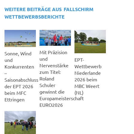
Wettbewerb
Konkurrenten
zum Titel:
Niederlande
–
Roland
2026 beim
Saisonabschluss
Schuler
MBC Weert
der EPT 2026
gewinnt die
(NL)
beim MFC
Europameisterschaft
Ettringen
EURO2026
Westdeutsche
Meisterschaft
2026 beim
Modell-Club-
Menzelen e.V.