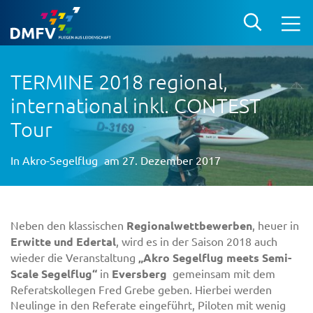
TERMINE 2018 regional,
international inkl. CONTEST
Tour
In
Akro-Segelflug
am 27. Dezember 2017
Neben den klassischen
Regionalwettbewerben
, heuer in
Erwitte und Edertal
, wird es in der Saison 2018 auch
wieder die Veranstaltung
„Akro Segelflug meets Semi-
Scale Segelflug“
in
Eversberg
gemeinsam mit dem
Referatskollegen Fred Grebe geben. Hierbei werden
Neulinge in den Referate eingeführt, Piloten mit wenig