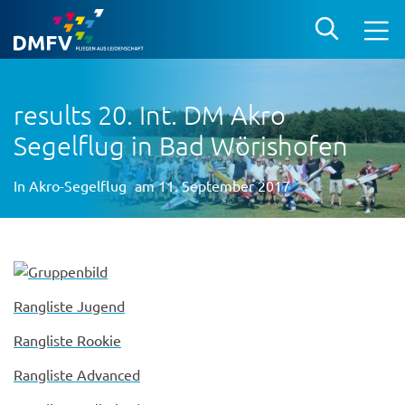
results 20. Int. DM Akro
Segelflug in Bad Wörishofen
In
Akro-Segelflug
am 11. September 2017
Rangliste Jugend
Rangliste Rookie
Rangliste Advanced