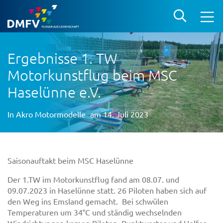
Ergebnisse 1. TW
Motorkunstflug beim MSC
Haselünne e.V.
In
Akro Motormodelle
am 14. Juli 2023
Saisonauftakt beim MSC Haselünne
Der 1.TW im Motorkunstflug fand am 08.07. und
09.07.2023 in Haselünne statt. 26 Piloten haben sich auf
den Weg ins Emsland gemacht. Bei schwülen
Temperaturen um 34°C und ständig wechselnden
Windrichtungen kamen Piloten, Punktwerter und Helfer