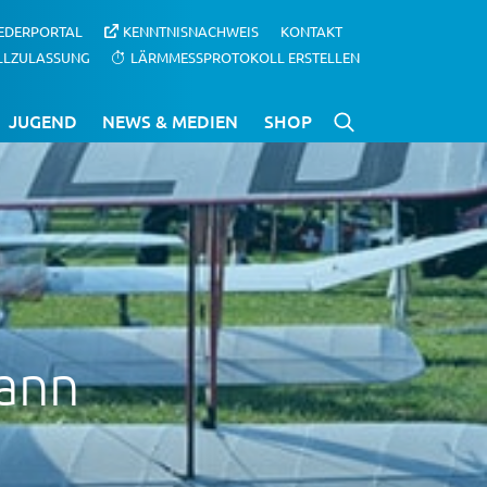
IEDERPORTAL
KENNTNISNACHWEIS
KONTAKT
LLZULASSUNG
LÄRMMESSPROTOKOLL ERSTELLEN
JUGEND
NEWS & MEDIEN
SHOP
ann