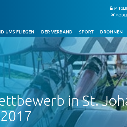
MITGL
MODE
D UMS FLIEGEN
DER VERBAND
SPORT
DROHNEN
ttbewerb in St. Joh
i 2017