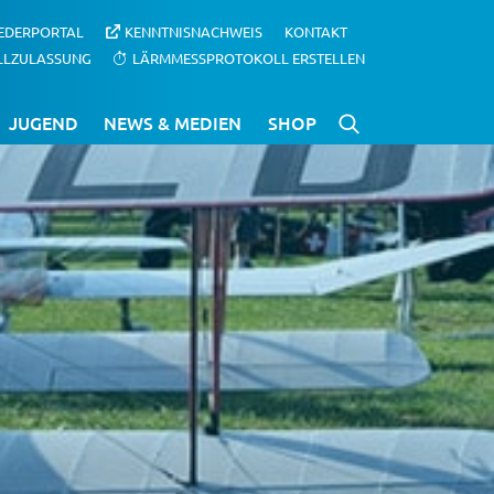
IEDERPORTAL
KENNTNISNACHWEIS
KONTAKT
LLZULASSUNG
LÄRMMESSPROTOKOLL ERSTELLEN
JUGEND
NEWS & MEDIEN
SHOP