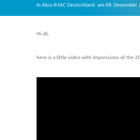
In
Akro IMAC Deutschland
am 09. Dezember 
Hi all,
here is a little video with impressions of th