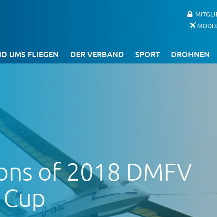
MITGL
MODE
D UMS FLIEGEN
DER VERBAND
SPORT
DROHNEN
ons of 2018 DMFV
 Cup