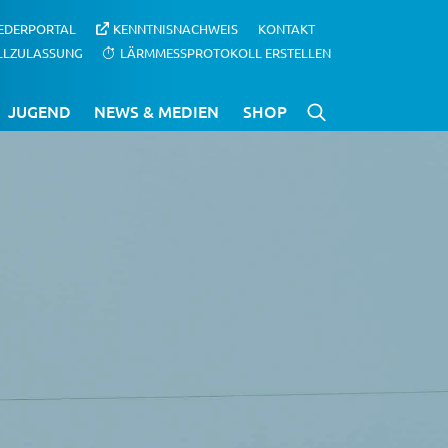
IEDERPORTAL
KENNTNISNACHWEIS
KONTAKT
LLZULASSUNG
LÄRMMESSPROTOKOLL ERSTELLEN
JUGEND
NEWS & MEDIEN
SHOP