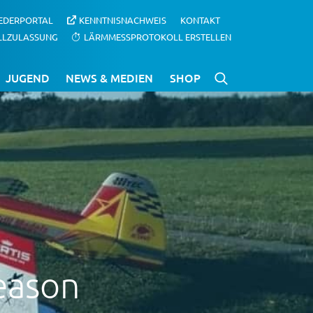
IEDERPORTAL
KENNTNISNACHWEIS
KONTAKT
LLZULASSUNG
LÄRMMESSPROTOKOLL ERSTELLEN
JUGEND
NEWS & MEDIEN
SHOP
eason