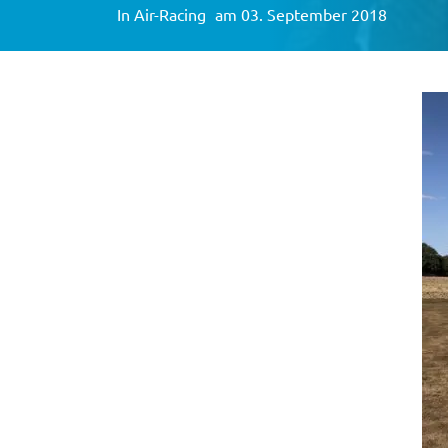
In
Air-Racing
am 03. September 2018