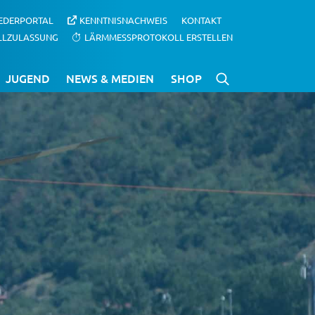
IEDERPORTAL
KENNTNISNACHWEIS
KONTAKT
LLZULASSUNG
LÄRMMESSPROTOKOLL ERSTELLEN
JUGEND
NEWS & MEDIEN
SHOP