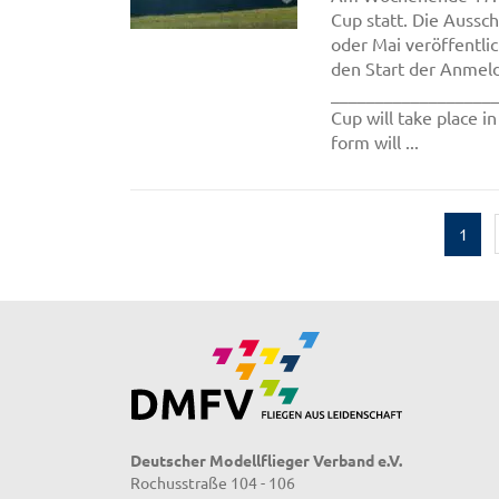
Cup statt. Die Aussc
oder Mai veröffentli
den Start der Anmel
___________________
Cup will take place i
form will ...
1
Deutscher Modellflieger Verband e.V.
Rochusstraße 104 - 106