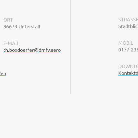
STRASSE
ORT
Stadtblic
86673 Unterstall
MOBIL
E-MAIL
0177-23
th.boxdoerfer@dmfv.aero
DOWNLO
Kontaktd
den