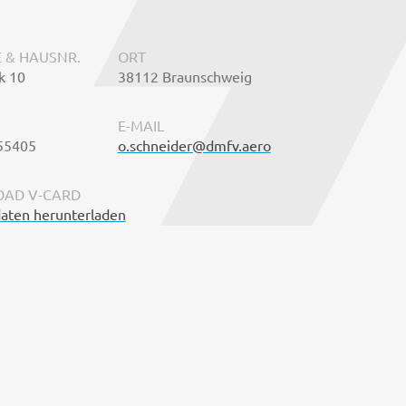
 & HAUSNR.
ORT
k 10
38112 Braunschweig
E-MAIL
55405
o.schneider@dmfv.aero
AD V-CARD
aten herunterladen