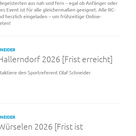
 Begeisterten aus nah und fern – egal ob Anfänger oder
eses Event ist für alle gleichermaßen geeignet. Alle RC-
nd herzlich eingeladen – um frühzeitige Online-
eten!
HNEIDER
llerndorf 2026 [Frist erreicht]
aktiere den Sportreferent Olaf Schneider
HNEIDER
rselen 2026 [Frist ist