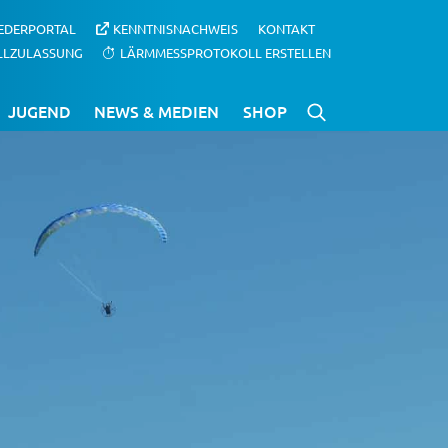
IEDERPORTAL
KENNTNISNACHWEIS
KONTAKT
LLZULASSUNG
LÄRMMESSPROTOKOLL ERSTELLEN
JUGEND
NEWS & MEDIEN
SHOP