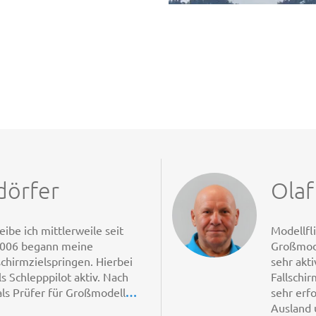
dörfer
Olaf
ibe ich mittlerweile seit
Modellfli
 2006 begann meine
Großmode
schirmzielspringen. Hierbei
sehr akti
s Schlepppilot aktiv. Nach
Fallschir
als Prüfer für Großmodell
…
sehr erf
Ausland 