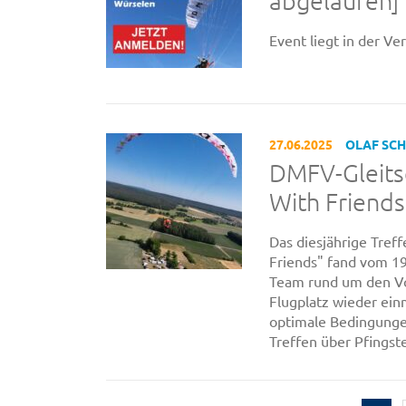
abgelaufen]
Event liegt in der V
27.06.2025
OLAF SC
DMFV-Gleitsc
With Friends
Das diesjährige Treff
Friends" fand vom 19
Team rund um den Vo
Flugplatz wieder ein
optimale Bedingung
Treffen über Pfingste