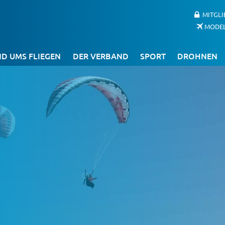
MITGL
MODE
D UMS FLIEGEN
DER VERBAND
SPORT
DROHNEN