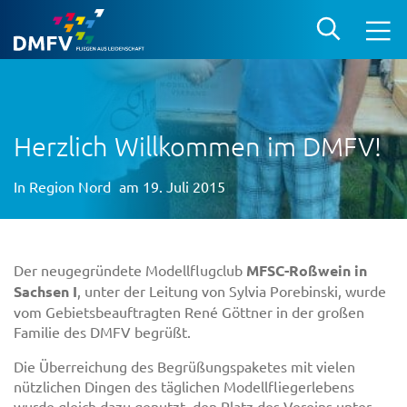
Herzlich Willkommen im DMFV!
In
Region Nord
am 19. Juli 2015
Der neugegründete Modellflugclub
MFSC-Roßwein in
Sachsen I
, unter der Leitung von Sylvia Porebinski, wurde
vom Gebietsbeauftragten René Göttner in der großen
Familie des DMFV begrüßt.
Die Überreichung des Begrüßungspaketes mit vielen
nützlichen Dingen des täglichen Modellfliegerlebens
wurde gleich dazu genutzt, den Platz des Vereins unter