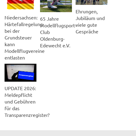
Ehrungen,
Niedersachsen:
Jubiläum und
65 Jahre
Härtefallregelung
viele gute
Modellflugsport-
bei der
Gespräche
Club
Grundsteuer
Oldenburg-
kann
Edewecht e.V.
Modellflugvereine
entlasten
UPDATE 2026:
Meldepflicht
und Gebühren
für das
Transparenzregister?