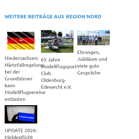
WEITERE BEITRÄGE AUS
REGION NORD
Ehrungen,
Niedersachsen:
Jubiläum und
65 Jahre
Härtefallregelung
viele gute
Modellflugsport-
bei der
Gespräche
Club
Grundsteuer
Oldenburg-
kann
Edewecht e.V.
Modellflugvereine
entlasten
UPDATE 2026:
Meldepflicht