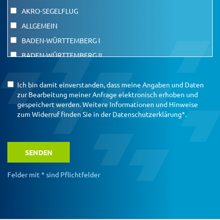
AKRO-SEGELFLUG
ALLGEMEIN
BADEN-WÜRTTEMBERG I
BADEN-WÜRTTEMBERG II
BADEN-WÜRTTEMBERG III
BADEN-WÜRTTEMBERG IV
Ich bin damit einverstanden, dass meine Angaben und Daten
zur Bearbeitung meiner Anfrage elektronisch erhoben und
BAYERN I
gespeichert werden. Weitere Informationen und Hinweise
BAYERN II
zum Widerruf finden Sie in der
Datenschutzerklärung*
.
BAYERN III
BAYERN IV
BRANDENBURG
COPTER UND FPV
Felder mit * sind Pflichtfelder
Bitte lasse dieses Feld leer.
ENERGIEANLAGEN
Bitte lasse dieses Feld leer.
FALLSCHIRM
FUNK