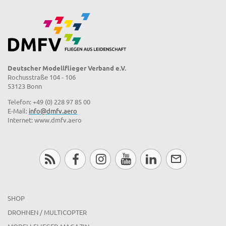
GLEITSCHIRM
GPS-TRIANGLE
GUTACHTEN
HEISSLUFTBALLON
Deutscher Modellflieger Verband e.V.
HESSEN
Rochusstraße 104 - 106
53123 Bonn
INTERNATIONALES
Telefon: +49 (0) 228 97 85 00
JETMODELLE
E-Mail:
info@dmfv.aero
JUBILÄUM 50 JAHRE
Internet: www.dmfv.aero
JUGEND-TERMINE
MECKLENBURG-VORPOMMERN
MOTORSEGLER
NATURSCHUTZGEBIETE
NIEDERSACHSEN I
SHOP
NIEDERSACHSEN II
DROHNEN / MULTICOPTER
NORD