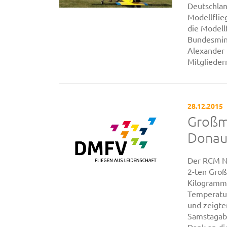
Deutschlan
Modellflie
die Modell
Bundesmini
Alexander 
Mitgliedern
28.12.2015
Großmo
Dona
Der RCM N
2-ten Groß
Kilogramm 
Temperatur
und zeigte
Samstagabe
Dank an di