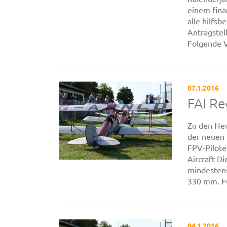
einem fina
alle hilfs
Antragstel
Folgende V
07.1.2016
FAI Re
Zu den Ne
der neuen 
FPV-Pilote
Aircraft D
mindestens
330 mm. Fü
04.1.2016