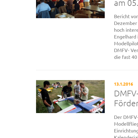
am 05
Bericht vo
Dezember 2
hoch inter
Engelhard 
Modellpil
DMFV- Verb
die fast 4
13.1.2016
DMFV-
Förde
Der DMFV-
Modellflie
Einrichtun
Kalenderja