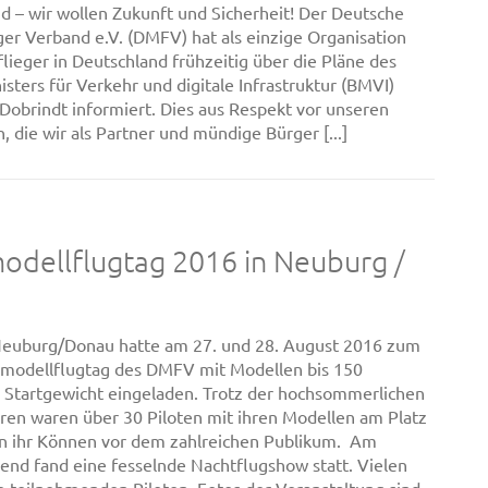
d – wir wollen Zukunft und Sicherheit! Der Deutsche
ger Verband e.V. (DMFV) hat als einzige Organisation
flieger in Deutschland frühzeitig über die Pläne des
sters für Verkehr und digitale Infrastruktur (BMVI)
Dobrindt informiert. Dies aus Respekt vor unseren
, die wir als Partner und mündige Bürger [...]
dellflugtag 2016 in Neuburg /
u
euburg/Donau hatte am 27. und 28. August 2016 zum
modellflugtag des DMFV mit Modellen bis 150
Startgewicht eingeladen. Trotz der hochsommerlichen
en waren über 30 Piloten mit ihren Modellen am Platz
n ihr Können vor dem zahlreichen Publikum. Am
nd fand eine fesselnde Nachtflugshow statt. Vielen
e teilnehmenden Piloten. Fotos der Veranstaltung sind