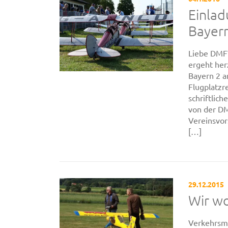
Einla
Bayer
Liebe DMFV
ergeht he
Bayern 2 a
Flugplatzr
schriftlic
von der DM
Vereinsvor
[…]
29.12.2015
Wir wo
Verkehrsmi