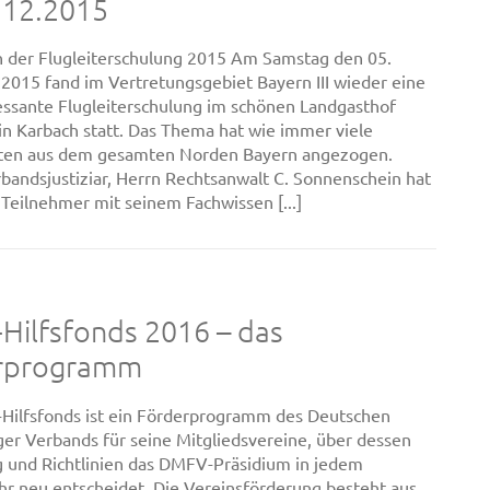
.12.2015
n der Flugleiterschulung 2015 Am Samstag den 05.
015 fand im Vertretungsgebiet Bayern III wieder eine
essante Flugleiterschulung im schönen Landgasthof
in Karbach statt. Das Thema hat wie immer viele
oten aus dem gesamten Norden Bayern angezogen.
andsjustiziar, Herrn Rechtsanwalt C. Sonnenschein hat
0 Teilnehmer mit seinem Fachwissen [...]
Hilfsfonds 2016 – das
rprogramm
Hilfsfonds ist ein Förderprogramm des Deutschen
ger Verbands für seine Mitgliedsvereine, über dessen
g und Richtlinien das DMFV-Präsidium in jedem
hr neu entscheidet. Die Vereinsförderung besteht aus