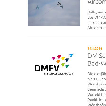
Aircom
Hallo, auc
des DMFV.
ansehen un
Aircombat
14.1.2016
DM Se
Bad-W
Die diesjä
bis 11. Se
Wörishofen
demnächst 
Vorfeld fi
Punktricht
Wörishofen