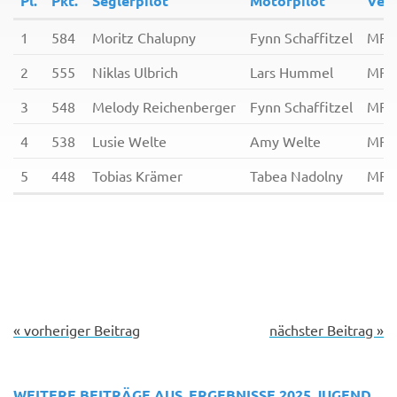
Pl.
Pkt.
Seglerpilot
Motorpilot
Vere
1
584
Moritz Chalupny
Fynn Schaffitzel
MFG
2
555
Niklas Ulbrich
Lars Hummel
MFC
3
548
Melody Reichenberger
Fynn Schaffitzel
MFG
4
538
Lusie Welte
Amy Welte
MFG
5
448
Tobias Krämer
Tabea Nadolny
MFG
« vorheriger Beitrag
nächster Beitrag »
WEITERE BEITRÄGE AUS
ERGEBNISSE 2025
JUGEND