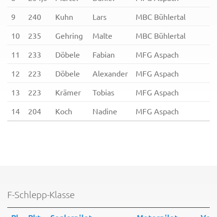
9
240
Kuhn
Lars
MBC Bühlertal
10
235
Gehring
Malte
MBC Bühlertal
11
233
Döbele
Fabian
MFG Aspach
12
223
Döbele
Alexander
MFG Aspach
13
223
Krämer
Tobias
MFG Aspach
14
204
Koch
Nadine
MFG Aspach
F-Schlepp-Klasse