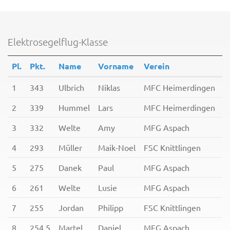
Elektrosegelflug-Klasse
Pl.
Pkt.
Name
Vorname
Verein
1
343
Ulbrich
Niklas
MFC Heimerdingen
2
339
Hummel
Lars
MFC Heimerdingen
3
332
Welte
Amy
MFG Aspach
4
293
Müller
Maik-Noel
FSC Knittlingen
5
275
Danek
Paul
MFG Aspach
6
261
Welte
Lusie
MFG Aspach
7
255
Jordan
Philipp
FSC Knittlingen
8
254,5
Martel
Daniel
MFG Aspach