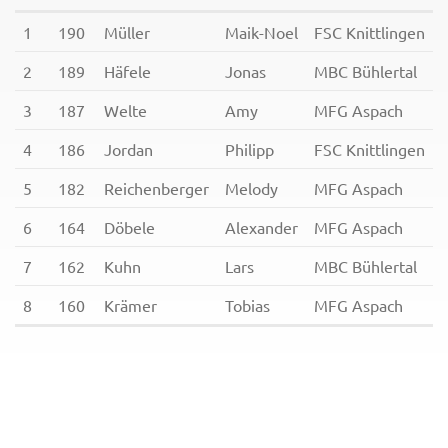
1
190
Müller
Maik-Noel
FSC Knittlingen
2
189
Häfele
Jonas
MBC Bühlertal
3
187
Welte
Amy
MFG Aspach
4
186
Jordan
Philipp
FSC Knittlingen
5
182
Reichenberger
Melody
MFG Aspach
6
164
Döbele
Alexander
MFG Aspach
7
162
Kuhn
Lars
MBC Bühlertal
8
160
Krämer
Tobias
MFG Aspach