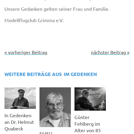
Unsere Gedanken gelten seiner Frau und Familie.
Modellflugclub Grimma e.V.
« vorheriger Beitrag
nächster Beitrag »
WEITERE BEITRÄGE AUS
IM GEDENKEN
In Gedenken
Günter
an Dr. Helmut
Fehlberg im
Quabeck
Alter von 85
EMFU-