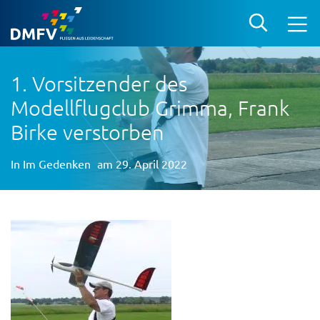
1. Vorsitzender des
Modellflugclub Grimma, Frank
Birke verstorben
In
Im Gedenken
am 29. April 2022