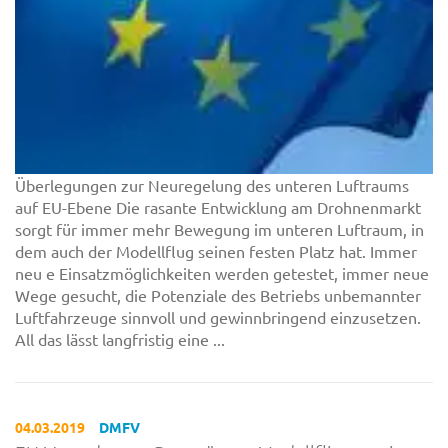
Überlegungen zur Neuregelung des unteren Luftraums
auf EU-Ebene Die rasante Entwicklung am Drohnenmarkt
sorgt für immer mehr Bewegung im unteren Luftraum, in
dem auch der Modellflug seinen festen Platz hat. Immer
neu e Einsatzmöglichkeiten werden getestet, immer neue
Wege gesucht, die Potenziale des Betriebs unbemannter
Luftfahrzeuge sinnvoll und gewinnbringend einzusetzen.
All das lässt langfristig eine ...
04.03.2019
DMFV