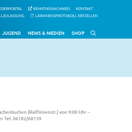
IEDERPORTAL
KENNTNISNACHWEIS
KONTAKT
LLZULASSUNG
LÄRMMESSPROTOKOLL ERSTELLEN
JUGEND
NEWS & MEDIEN
SHOP
chenbuchen (Raiffeisenstr.) von 9:00 Uhr –
ter Tel. 06182/68139.