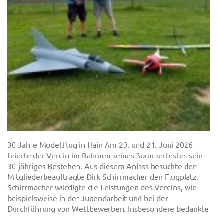
30 Jahre Modellflug in Hain Am 20. und 21. Juni 2026
feierte der Verein im Rahmen seines Sommerfestes sein
30-jähriges Bestehen. Aus diesem Anlass besuchte der
Mitgliederbeauftragte Dirk Schirrmacher den Flugplatz.
Schirrmacher würdigte die Leistungen des Vereins, wie
beispielsweise in der Jugendarbeit und bei der
Durchführung von Wettbewerben. Insbesondere bedankte