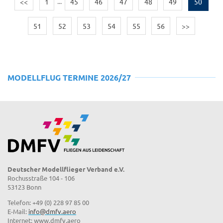
<<
1
...
45
46
47
48
49
50
51
52
53
54
55
56
>>
MODELLFLUG TERMINE 2026/27
Deutscher Modellflieger Verband e.V.
Rochusstraße 104 - 106
53123 Bonn
Telefon: +49 (0) 228 97 85 00
E-Mail:
info@dmfv.aero
Internet: www.dmfv.aero