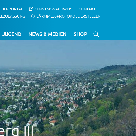
IEDERPORTAL
KENNTNISNACHWEIS
KONTAKT
LLZULASSUNG
LÄRMMESSPROTOKOLL ERSTELLEN
JUGEND
NEWS & MEDIEN
SHOP
g III