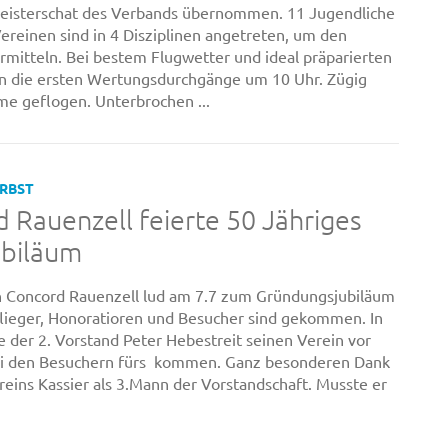
isterschat des Verbands übernommen. 11 Jugendliche
Vereinen sind in 4 Disziplinen angetreten, um den
rmitteln. Bei bestem Flugwetter und ideal präparierten
en die ersten Wertungsdurchgänge um 10 Uhr. Zügig
e geflogen. Unterbrochen ...
ERBST
Rauenzell feierte 50 Jähriges
biläum
n Concord Rauenzell lud am 7.7 zum Gründungsjubiläum
flieger, Honoratioren und Besucher sind gekommen. In
e der 2. Vorstand Peter Hebestreit seinen Verein vor
ei den Besuchern fürs kommen. Ganz besonderen Dank
reins Kassier als 3.Mann der Vorstandschaft. Musste er