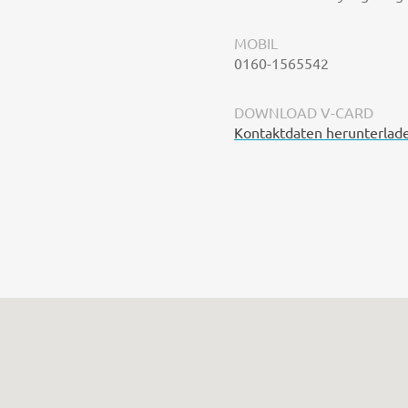
MOBIL
0160-1565542
DOWNLOAD V-CARD
Kontaktdaten herunterlad