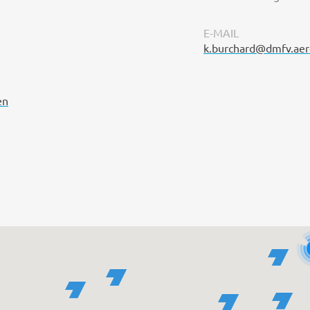
E-MAIL
k.burchard@dmfv.aer
en