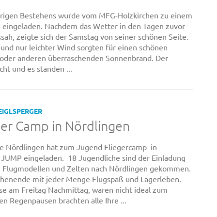
ährigen Bestehens wurde vom MFG-Holzkirchen zu einem
n eingeladen. Nachdem das Wetter in den Tagen zuvor
ssah, zeigte sich der Samstag von seiner schönen Seite.
nd nur leichter Wind sorgten für einen schönen
n oder anderen überraschenden Sonnenbrand. Der
ht und es standen ...
EIGLSPERGER
ger Camp in Nördlingen
e Nördlingen hat zum Jugend Fliegercamp in
JUMP eingeladen. 18 Jugendliche sind der Einladung
en Flugmodellen und Zelten nach Nördlingen gekommen.
chenende mit jeder Menge Flugspaß und Lagerleben.
se am Freitag Nachmittag, waren nicht ideal zum
en Regenpausen brachten alle Ihre ...