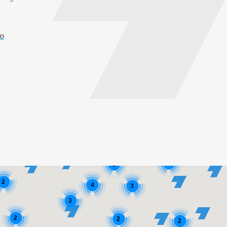
o
2
2
2
4
3
3
2
2
2