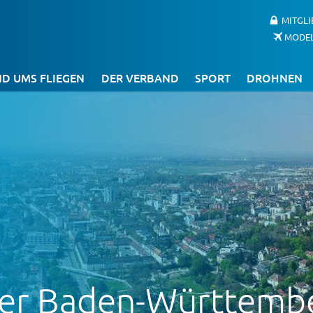
MITGL
MODE
D UMS FLIEGEN
DER VERBAND
SPORT
DROHNEN
er Baden-Württember