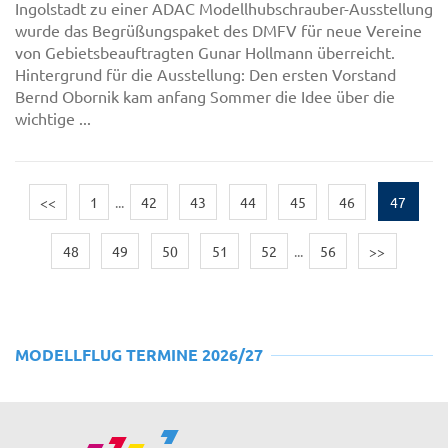
Ingolstadt zu einer ADAC Modellhubschrauber-Ausstellung
wurde das Begrüßungspaket des DMFV für neue Vereine
von Gebietsbeauftragten Gunar Hollmann überreicht.
Hintergrund für die Ausstellung: Den ersten Vorstand
Bernd Obornik kam anfang Sommer die Idee über die
wichtige ...
<<
1
...
42
43
44
45
46
47
48
49
50
51
52
...
56
>>
MODELLFLUG TERMINE 2026/27