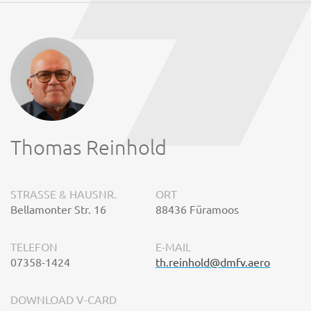
Thomas Reinhold
STRASSE & HAUSNR.
ORT
Bellamonter Str. 16
88436 Füramoos
TELEFON
E-MAIL
07358-1424
th.reinhold@dmfv.aero
DOWNLOAD V-CARD