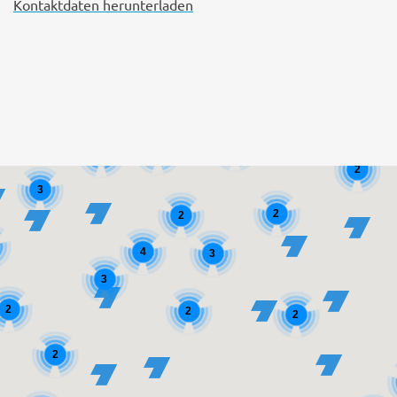
Kontaktdaten herunterladen
2
2
2
2
3
2
2
4
3
3
2
2
2
2