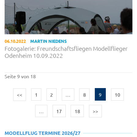
06.10.2022
MARTIN NIEDENS
Fotogalerie: Freundschaftsfliegen Modellflieger
Odenheim 10.09.2022
Seite 9 von 18
<<
1
2
…
8
9
10
…
17
18
>>
MODELLFLUG TERMINE 2026/27