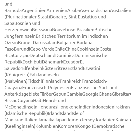
und
BarbudaArgentinienArmenienArubaAserbaidschanAustralie
(Plurinationaler Staat)Bonaire, Sint Eustatius und
SabaBosnien und
HerzegowinaBotswanaBouvetinselBrasilienBritische
JungferninselnBritisches Territorium im Indischen
OzeanBrunei DarussalamBulgarienBurkina
FasoBurundiCabo VerdeChileChinaCookinselnCosta
RicaCuraçaoDeutschlandDominicaDominikanische
RepublikDschibutiDänemarkEcuadorEl
SalvadorElfenbeinküsteEritreaEstlandEswatini
(Königreich)Falklandinseln
(Malwinen)FidschiFinnlandFrankreichFranzösisch-
GuayanaFranzösisch-PolynesienFranzösische Süd- und
AntarktisgebieteFäröerGabunGambiaGeorgiaGhanaGibralt
BissauGuyanaHaitiHeard- und
McDonaldinselnHondurasHongkongIndienIndonesienIrakIran
(Islamische Republik)IrlandIslandIsle of
ManIsraelItalienJamaikaJapanJemenJerseyJordanienKaiman
(Keelinginseln)KolumbienKomorenKongo (Demokratische