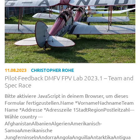
11.08.2023
CHRISTOPHER ROHE
Pilot-Feedback DMFV FPV Lab 2023.1 – Team and
Spec Race
Bitte aktiviere JavaScript in deinem Browser, um dieses
Formular fertigzustellen.Name *VornameNachnameTeam
Name *Addresse *Adresszeile 1StadtRegionPostleitzahl---
Wähle country ---
AfghanistanAlbanienAlgerienAmerikanisch-
SamoaAmerikanische
JungferninselnAndorraAngolaAnguillaAntarktikaAntigua