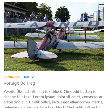
08.10.2019
DMFV
Vorlage Beitrag
Zweite Überschrift I am text block. Click edit button to
change this text. Lorem ipsum dolor sit amet, consectetur
adipiscing elit. Ut elit tellus, luctus nec ullamcorper mattis,
pulvinar dapibus leo. I am text block. Click edit button to