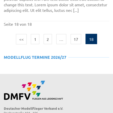
change this text. Lorem ipsum dolor sit amet, consectetur
adipiscing elit. Ut elit tellus, luctus nec [...]
Seite 18 von 18
<<
1
2
…
17
18
MODELLFLUG TERMINE 2026/27
Deutscher Modellflieger Verband e.V.
Rochusstraße 104 - 106