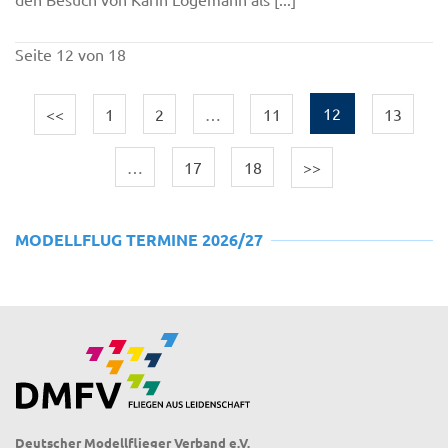
Seite 12 von 18
<<
1
2
…
11
12
13
…
17
18
>>
MODELLFLUG TERMINE 2026/27
Deutscher Modellflieger Verband e.V.