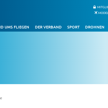
MITGL
MODE
D UMS FLIEGEN
DER VERBAND
SPORT
DROHNEN
ie