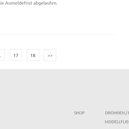
 die Anmeldefrist abgelaufen.
…
17
18
>>
SHOP
DROHNEN / 
MODELLFLIE