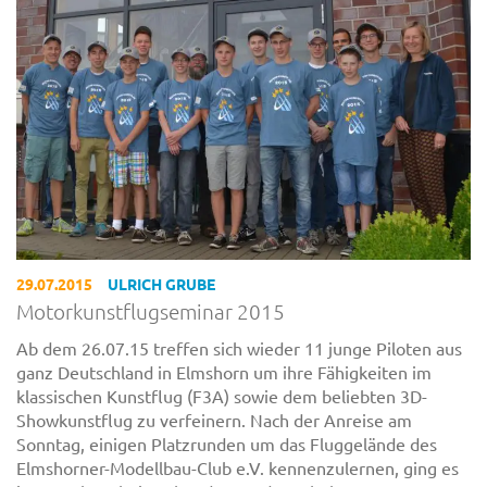
29.07.2015
ULRICH GRUBE
Motorkunstflugseminar 2015
Ab dem 26.07.15 treffen sich wieder 11 junge Piloten aus
ganz Deutschland in Elmshorn um ihre Fähigkeiten im
klassischen Kunstflug (F3A) sowie dem beliebten 3D-
Showkunstflug zu verfeinern. Nach der Anreise am
Sonntag, einigen Platzrunden um das Fluggelände des
Elmshorner-Modellbau-Club e.V. kennenzulernen, ging es