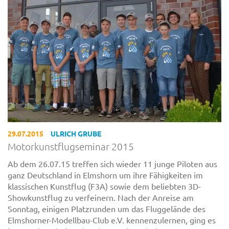
29.07.2015
ULRICH GRUBE
Motorkunstflugseminar 2015
Ab dem 26.07.15 treffen sich wieder 11 junge Piloten aus
ganz Deutschland in Elmshorn um ihre Fähigkeiten im
klassischen Kunstflug (F3A) sowie dem beliebten 3D-
Showkunstflug zu verfeinern. Nach der Anreise am
Sonntag, einigen Platzrunden um das Fluggelände des
Elmshorner-Modellbau-Club e.V. kennenzulernen, ging es