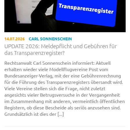
14.07.2026
CARL SONNENSCHEIN
UPDATE 2026: Meldepflicht und Gebühren für
das Transparenzregister?
Rechtsanwalt Carl Sonnenschein informiert: Aktuell
erhalten wieder viele Modellflugvereine Post vom
Bundesanzeiger-Verlag, mit der eine Gebührenrechnung
für die Führung des Transparenzregisters übersandt wird.
Viele Vereine stellen sich die Frage, nicht zuletzt
angesichts vieler Betrugsversuche in der Vergangenheit
im Zusammenhang mit anderen, vermeintlich öffentlichen
Registern, ob diese Bescheide als seriös anzusehen sind.
Grundsätzlich ist dies der [...]