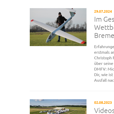
29.07.2024
Im Ges
Wettb
Brem
Erfahrung
erstmals a
Christoph 
über seine
DMFV: Mich
Dir, wie i
Ausfall nac
02.08.2023
Videos