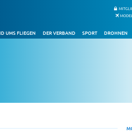
MITGL
MODE
D UMS FLIEGEN
DER VERBAND
SPORT
DROHNEN
M