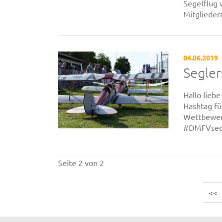
Segelflug
Mitgliedern
04.06.2019
Segler
Hallo lieb
Hashtag fü
Wettbewerb
#DMFVsegl
Seite 2 von 2
<<