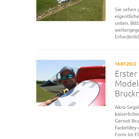
Sie sehen 
eigentliche
unten. Bit
weitergege
Erforderli
18.07.2022
Erster
Modell
Bruck
Akro-Segel
kaiserlich
Gernot Bru
Fackeldey 
Form im Fl