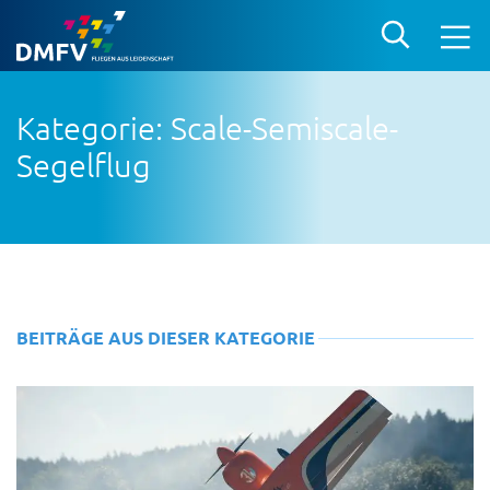
Kategorie: Scale-Semiscale-
Segelflug
BEITRÄGE AUS DIESER KATEGORIE