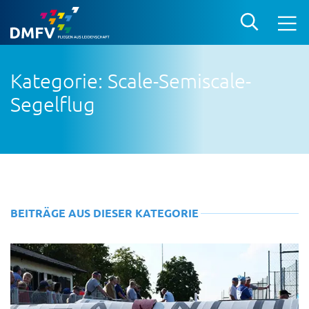
Kategorie: Scale-Semiscale-
Segelflug
BEITRÄGE AUS DIESER KATEGORIE