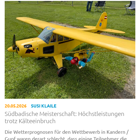
20.05.2026
SUSI KLAILE
Südbadische Meisterschaft: Höchstleistungen
trotz Kälteeinbruch
Die Wetterprognosen für den Wettbewerb in Kandern /
Gupf waren derart schlecht, dass einige Teilnehmer die