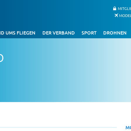
MITGL
MODE
D UMS FLIEGEN
DER VERBAND
SPORT
DROHNEN
o
M