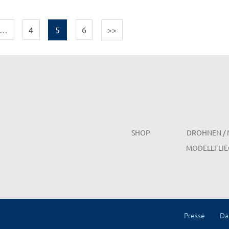
…
4
5
6
>>
SHOP
DROHNEN / 
MODELLFLIE
Presse
Da