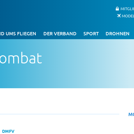
MITGL
MODE
D UMS FLIEGEN
DER VERBAND
SPORT
DROHNEN
combat
M
DMFV