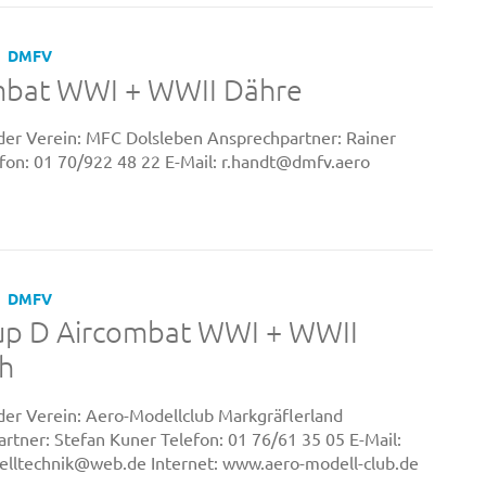
DMFV
mbat WWI + WWII Dähre
er Verein: MFC Dolsleben Ansprechpartner: Rainer
fon: 01 70/922 48 22 E-Mail: r.handt@dmfv.aero
DMFV
up D Aircombat WWI + WWII
ch
er Verein: Aero-Modellclub Markgräflerland
rtner: Stefan Kuner Telefon: 01 76/61 35 05 E-Mail:
lltechnik@web.de Internet: www.aero-modell-club.de