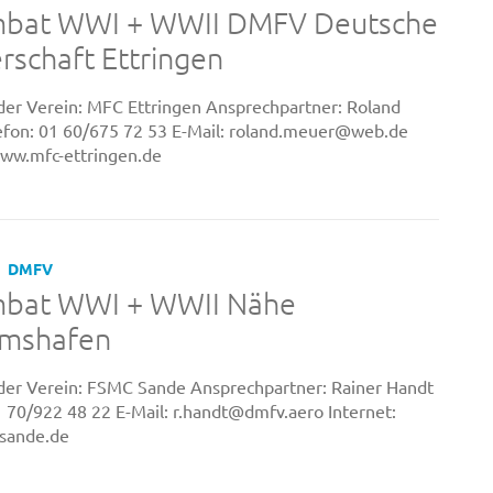
mbat WWI + WWII DMFV Deutsche
rschaft Ettringen
er Verein: MFC Ettringen Ansprechpartner: Roland
fon: 01 60/675 72 53 E-Mail: roland.meuer@web.de
www.mfc-ettringen.de
DMFV
mbat WWI + WWII Nähe
lmshafen
er Verein: FSMC Sande Ansprechpartner: Rainer Handt
1 70/922 48 22 E-Mail: r.handt@dmfv.aero Internet:
sande.de