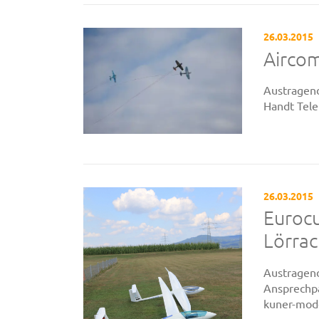
26.03.2015
Airco
Austragend
Handt Tele
26.03.2015
Euroc
Lörra
Austragend
Ansprechpa
kuner-mode