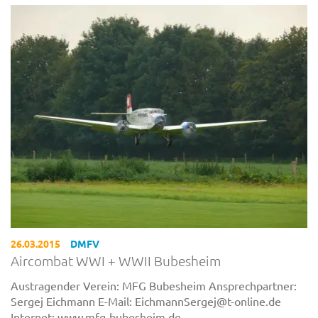
26.03.2015
DMFV
Aircombat WWI + WWII Bubesheim
Austragender Verein: MFG Bubesheim Ansprechpartner:
Sergej Eichmann E-Mail: EichmannSergej@t-online.de
Internet: www.mfg-bubesheim.de