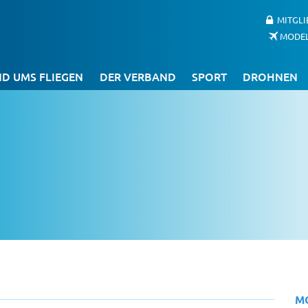
MITGL
MODE
D UMS FLIEGEN
DER VERBAND
SPORT
DROHNEN
s
M