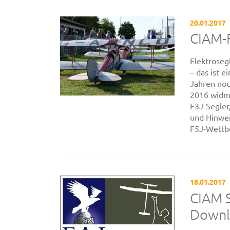
20.01.2017
CIAM-F
Elektroseg
– das ist e
Jahren noc
2016 widme
F3J-Segler
und Hinwei
F5J-Wettb
18.01.2017
CIAM S
Downl