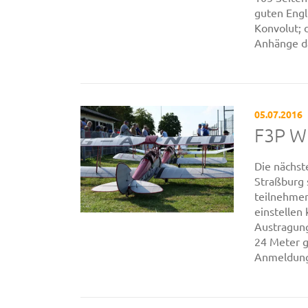
guten Engl
Konvolut; 
Anhänge da
05.07.2016
F3P WM
Die nächst
Straßburg 
teilnehmen
einstellen 
Austragung
24 Meter g
Anmeldung