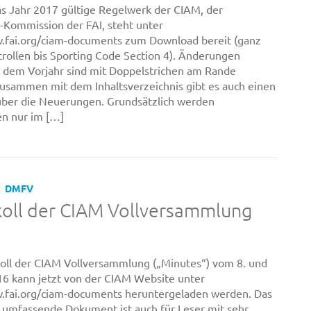
s Jahr 2017 gültige Regelwerk der CIAM, der
-Kommission der FAI, steht unter
.fai.org/ciam-documents zum Download bereit (ganz
crollen bis Sporting Code Section 4). Änderungen
dem Vorjahr sind mit Doppelstrichen am Rande
zusammen mit dem Inhaltsverzeichnis gibt es auch einen
über die Neuerungen. Grundsätzlich werden
n nur im […]
DMFV
koll der CIAM Vollversammlung
oll der CIAM Vollversammlung („Minutes“) vom 8. und
016 kann jetzt von der CIAM Website unter
.fai.org/ciam-documents heruntergeladen werden. Das
 umfassende Dokument ist auch für Leser mit sehr