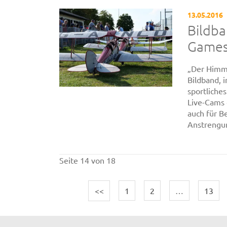
13.05.2016
Bildba
Games
„Der Himme
Bildband, 
sportliches
Live-Cams 
auch für 
Anstrengun
Seite 14 von 18
<<
1
2
…
13