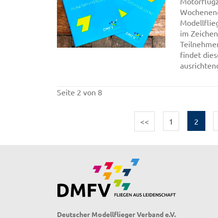
Motorflugz
Wochenende
Modellflie
im Zeichen
Teilnehmer
findet die
ausrichtend
Seite 2 von 8
<<
1
2
Deutscher Modellflieger Verband e.V.