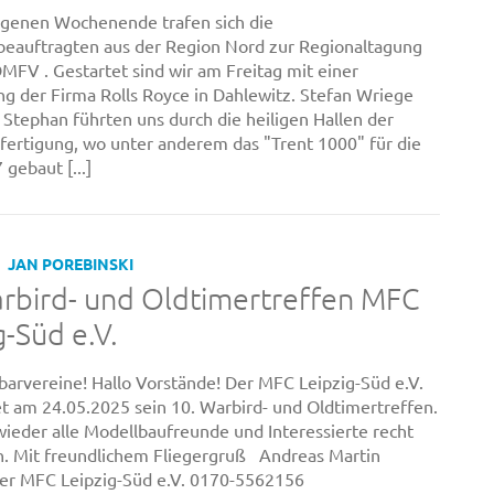
genen Wochenende trafen sich die
beauftragten aus der Region Nord zur Regionaltagung
MFV . Gestartet sind wir am Freitag mit einer
ng der Firma Rolls Royce in Dahlewitz. Stefan Wriege
 Stephan führten uns durch die heiligen Hallen der
fertigung, wo unter anderem das "Trent 1000" für die
gebaut [...]
JAN POREBINSKI
rbird- und Oldtimertreffen MFC
g-Süd e.V.
barvereine! Hallo Vorstände! Der MFC Leipzig-Süd e.V.
et am 24.05.2025 sein 10. Warbird- und Oldtimertreffen.
wieder alle Modellbaufreunde und Interessierte recht
in. Mit freundlichem Fliegergruß Andreas Martin
er MFC Leipzig-Süd e.V. 0170-5562156