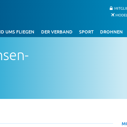
MITGL
MODE
D UMS FLIEGEN
DER VERBAND
SPORT
DROHNEN
hsen-
M