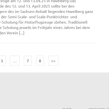
euge am 12. und 13.04.25 in Havelberg Das
 des 12. und 13. April 2025 sollte bei den
gern des im Sachsen-Anhalt liegenden Havelberg ganz
 der Semi-Scale- und Scale-Punktrichter- und
-Schulung für Motorflugzeuge stehen. Traditionell
se Schulung jeweils im Frühjahr eines Jahres bei dem
en Verein [...]
3
…
7
8
>>