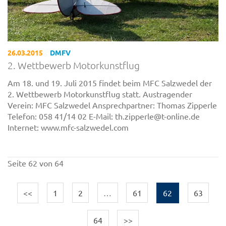
26.03.2015
DMFV
2. Wettbewerb Motorkunstflug
Am 18. und 19. Juli 2015 findet beim MFC Salzwedel der
2. Wettbewerb Motorkunstflug statt. Austragender
Verein: MFC Salzwedel Ansprechpartner: Thomas Zipperle
Telefon: 058 41/14 02 E-Mail: th.zipperle@t-online.de
Internet: www.mfc-salzwedel.com
Seite 62 von 64
<<
1
2
…
61
62
63
64
>>